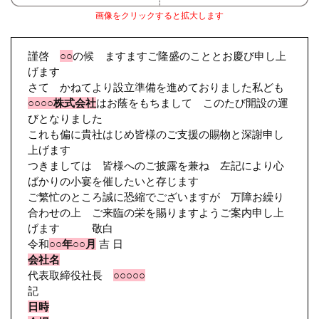
画像をクリックすると拡大します
謹啓
○○
の候 ますますご隆盛のこととお慶び申し上
げます
さて かねてより設立準備を進めておりました私ども
○○○○株式会社
はお蔭をもちまして このたび開設の運
びとなりました
これも偏に貴社はじめ皆様のご支援の賜物と深謝申し
上げます
つきましては 皆様へのご披露を兼ね 左記により心
ばかりの小宴を催したいと存じます
ご繁忙のところ誠に恐縮でございますが 万障お繰り
合わせの上 ご来臨の栄を賜りますようご案内申し上
げます 敬白
令和
○○年○○月
吉 日
会社名
代表取締役社長
○○○○○
記
日時