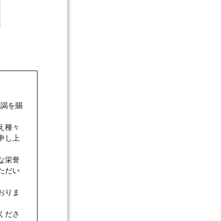
拝謁を賜
え種々
申し上
な栄誉
ただい
おりま
くださ