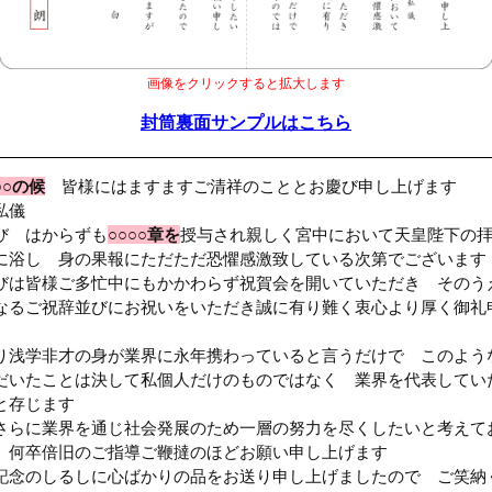
画像をクリックすると拡大します
封筒裏面サンプルはこちら
○○の候
皆様にはますますご清祥のこととお慶び申し上げます
私儀
び はからずも
○○○○章を
授与され親しく宮中において天皇陛下の
に浴し 身の果報にただただ恐懼感激致している次第でございます
びは皆様ご多忙中にもかかわらず祝賀会を開いていただき そのう
なるご祝辞並びにお祝いをいただき誠に有り難く衷心より厚く御礼
り浅学非才の身が業界に永年携わっていると言うだけで このよう
だいたことは決して私個人だけのものではなく 業界を代表してい
と存じます
さらに業界を通じ社会発展のため一層の努力を尽くしたいと考えて
 何卒倍旧のご指導ご鞭撻のほどお願い申し上げます
記念のしるしに心ばかりの品をお送り申し上げましたので ご笑納