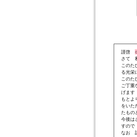
謹啓
さて 
このた
る光栄
このた
ご丁重
げます
もとよ
をいた
たもの
今後は
すので
なお 