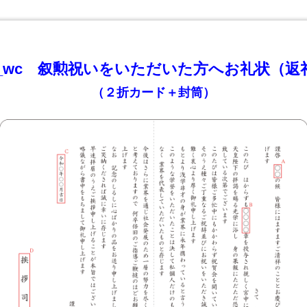
-1_wc 叙勲祝いをいただいた方へお礼状（返
（２折カード＋封筒）