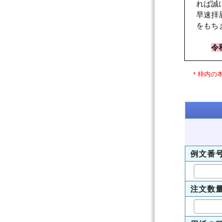
れば誠
早速拝
をもち
令
＊枠内の