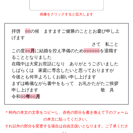
画像をクリックすると拡大します
拝啓
○○
の候 ますますご健勝のこととお慶び申し上
げます
さて 私こと
この度
○○月
に結婚を控え準備のため
○○○○○○
を退職す
ることとなりました
在職中は大変お世話になり ありがとうございました
しばらくは 家庭に専念したいと思っておりますが
今後とも何卒よろしくお願い申し上げます
まずは略儀ながら書中をもって お礼かたがたご挨拶
申し上げます 敬 具
令和
○○年○○月
＊枠内の本文の文章をコピーし、赤色の部分を書き換えて下のフォーム
の本文に貼ってください。
それ以外の部分を変更する場合は自由文扱いとなります。ご了承くださ
い。