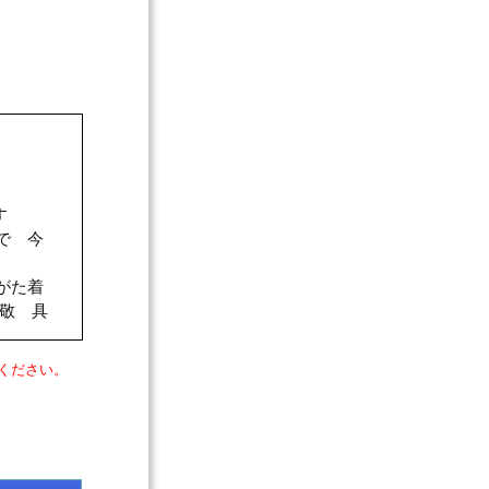
す
で 今
がた着
 具
ください。