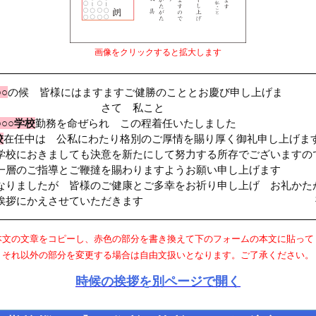
画像をクリックすると拡大します
○○
の候 皆様にはますますご健勝のこととお慶び申し上げま
 さて 私こと
○○○学校
勤務を命ぜられ この程着任いたしました
校
在任中は 公私にわたり格別のご厚情を賜り厚く御礼申し上げま
学校におきましても決意を新たにして努力する所存でございますの
一層のご指導とご鞭撻を賜わりますようお願い申し上げます
なりましたが 皆様のご健康とご多幸をお祈り申し上げ お礼かた
ご挨拶にかえさせていただきます 敬
本文の文章をコピーし、赤色の部分を書き換えて下のフォームの本文に貼って
それ以外の部分を変更する場合は自由文扱いとなります。ご了承ください。
時候の挨拶を別ページで開く