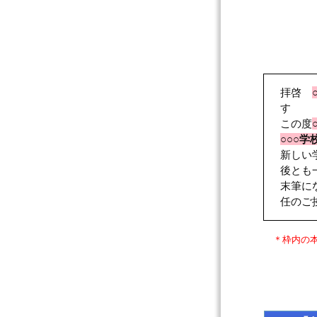
拝啓
す
この度
○○○学
新しい
後とも
末筆に
任の
＊枠内の