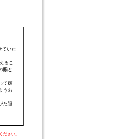
せていた
えるこ
の賜と
って頑
ようお
がた退
ください。