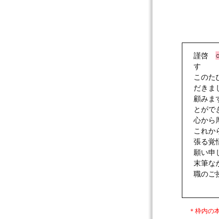
謹啓
す
このた
だきま
顧みま
とがで
心から
これか
張る覚
願い申
末筆な
職のご
＊枠内の