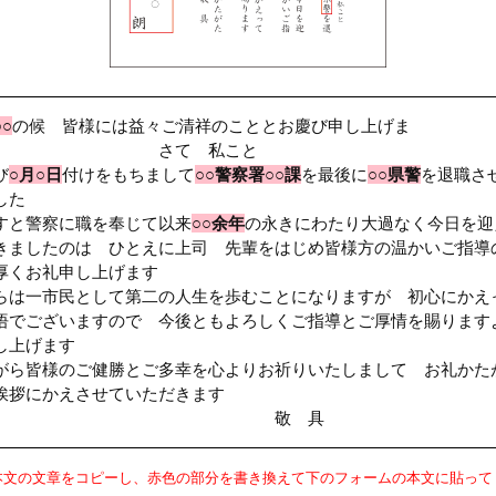
○○
の候 皆様には益々ご清祥のこととお慶び申し上げま
 さて 私こと
び
○月○日
付けをもちまして
○○警察署○○課
を最後に
○○県警
を退職さ
した
すと警察に職を奉じて以来
○○余年
の永きにわたり大過なく今日を迎
きましたのは ひとえに上司 先輩をはじめ皆様方の温かいご指導
厚くお礼申し上げます
らは一市民として第二の人生を歩むことになりますが 初心にかえ
悟でございますので 今後ともよろしくご指導とご厚情を賜ります
し上げます
がら皆様のご健勝とご多幸を心よりお祈りいたしまして お礼かた
挨拶にかえさせていただきます
敬 具
本文の文章をコピーし、赤色の部分を書き換えて下のフォームの本文に貼って