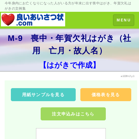
今年身内にお亡くなりになった人がいる方が年末に出す喪中はがき、年賀欠礼は
がきの文例集
Toggle
MENU
navigation
M-9 喪中・年賀欠礼はがき（社
用 亡月・故人名）
【はがきで作成】
a:1228 t:2 y:1
用紙サンプルを見る
価格表を見る
注文申込みはこちら