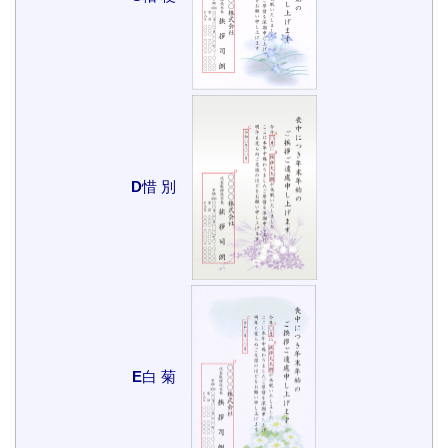
D
惜 別
E
白 菊