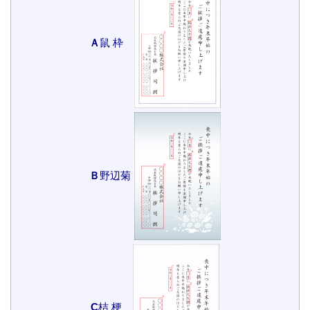
Ａ
鼠 枠
Ｂ
野辺菊
C
桔 梗