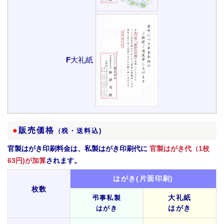
F
大礼紙
●
販売価格
（税・送料込)
官製はがき印刷料金
は、私製はがき印刷代に
官製はがき代（1枚
63円)が加算
されます。
はがき(片面印刷)
枚数
大礼紙
弔事私製
はがき
はがき