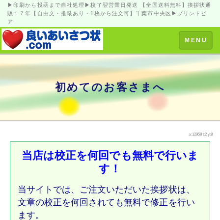
▶印刷から投函まで自社処理▶校了翌営業日発送 【全国送料無料】挨拶状通
販１７年【自由文・推敲あり・1枚から注文可】千葉市中央区▶プリントピ
ア
Toggle
MENU
navigation
初めてのお客さまへ
a:12958 t:2 y:8
当店は校正を何回でも無料で行いま
す！
当サイトでは、ご注文いただいた挨拶状は、
文章の校正を何回されても無料で修正を行い
ます。