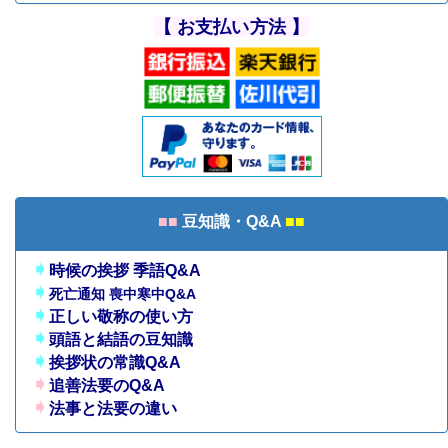
【 お支払い方法 】
■■
豆知識・Q&A
■■
➧
時候の挨拶 季語Q&A
➧
死亡通知 喪中寒中Q&A
➧
正しい敬称の使い方
➧
頭語と結語の豆知識
➧
挨拶状の常識Q&A
➧
追善法要のQ&A
➧
法事と法要の違い