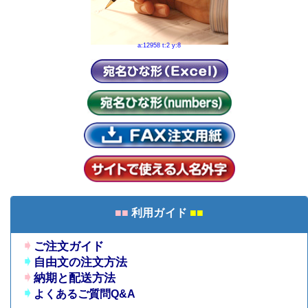
a:12958 t:2 y:8
■■
利用ガイド
■■
➧
ご注文ガイド
➧
自由文の注文方法
➧
納期と配送方法
➧
よくあるご質問Q&A