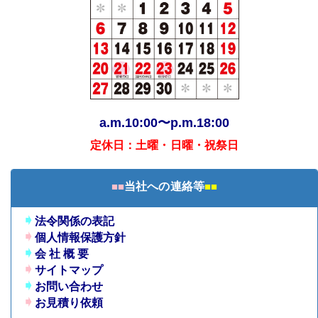
a.m.10:00〜p.m.18:00
定休日：土曜・日曜・祝祭日
■■
当社への連絡等
■■
➧
法令関係の表記
➧
個人情報保護方針
➧
会 社 概 要
➧
サイトマップ
➧
お問い合わせ
➧
お見積り依頼