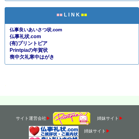
■■
L I N K
■■
仏事良いあいさつ状.com
仏事礼状.com
(有)プリントピア
Printpiaの年賀状
喪中欠礼寒中はがき
・
サイト運営会社
▶
姉妹サイト
▶
姉妹サイト
▶