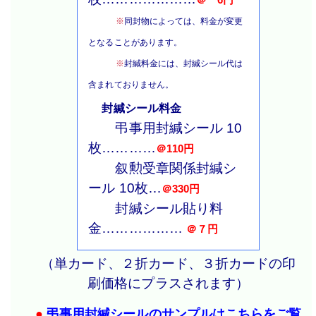
※
同封物によっては、料金が変更
となることがあります。
※
封緘料金には、封緘シール代は
含まれておりません。
封緘シール料金
弔事用封緘シール 10
枚…………
＠110円
叙勲受章関係封緘シ
ール 10枚…
＠330円
封緘シール貼り料
金………………
＠７円
（単カード、２折カード、３折カードの印
刷価格にプラスされます）
●
弔事用封緘シールのサンプルはこちらをご覧