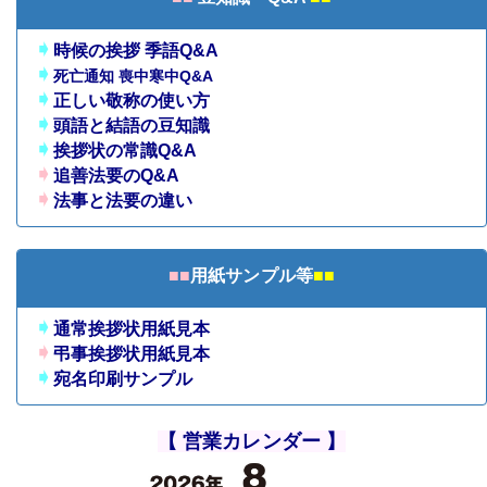
➧
時候の挨拶 季語Q&A
➧
死亡通知 喪中寒中Q&A
➧
正しい敬称の使い方
➧
頭語と結語の豆知識
➧
挨拶状の常識Q&A
➧
追善法要のQ&A
➧
法事と法要の違い
■■
用紙サンプル等
■■
➧
通常挨拶状用紙見本
➧
弔事挨拶状用紙見本
➧
宛名印刷サンプル
【 営業カレンダー 】