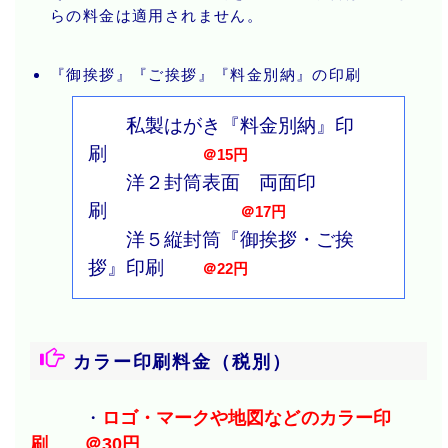
らの料金は適用されません。
『御挨拶』『ご挨拶』『料金別納』の印刷
私製はがき『料金別納』印
刷
＠15円
洋２封筒表面 両面印
刷
＠17円
洋５縦封筒『御挨拶・ご挨
拶』印刷
＠22円
カラー印刷料金（税別）
・
ロゴ・マークや地図などのカラー印
刷
……
＠30円