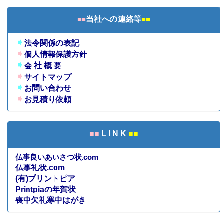
■■
当社への連絡等
■■
➧
法令関係の表記
➧
個人情報保護方針
➧
会 社 概 要
➧
サイトマップ
➧
お問い合わせ
➧
お見積り依頼
■■
L I N K
■■
仏事良いあいさつ状.com
仏事礼状.com
(有)プリントピア
Printpiaの年賀状
喪中欠礼寒中はがき