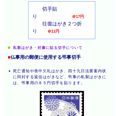
切手貼
り
＠17円
往復はがき２つ折
り
＠11円
私製はがき・封書に貼る切手について
■
仏事用の郵便に使用する弔事切手
死亡通知や喪中欠礼はがき、四十九日法要案内状
に同封する返信はがきなど、弔事の私製はがきに
は、弔事用の８５円切手を貼ります。