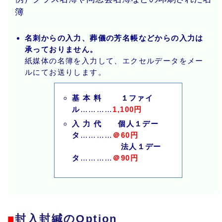
簿
名刺からの入力、葬儀の芳名帳などからの入力は
承っておりません。
紙媒体の名簿を入力して、エクセルデータをメー
ルにてお送りします。
基 本 料 １ファイ
ル
…………
1,100円
入 力 代 個人１デー
タ
…………
＠60円
法人１デー
タ
…………
＠90円
■
封入封緘のOption