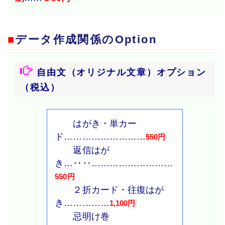
■
データ作成関係のOption
自由文（オリジナル文章）オプション
（税込）
はがき・単カー
ド………………………
550円
返信はが
き…‥‥………………………
550円
２折カード・往復はが
き……………
1,100円
忌明け巻