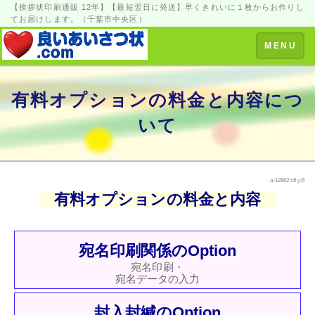
【挨拶状印刷通販 12年】【最短翌日に発送】早くきれいに１枚からお作りし
てお届けします。（千葉市中央区）
Toggle
MENU
navigation
有料オプションの料金と内容につ
いて
a:12862 t:8 y:6
有料オプションの料金と内容
宛名印刷関係のOption
宛名印刷・
宛名データの入力
封入封緘のOption