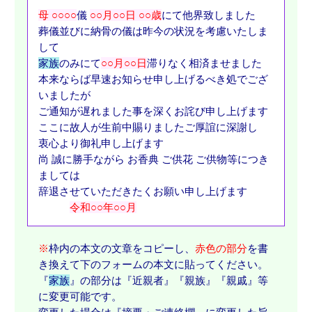
母 ○○○○
儀
○○月○○日 ○○歳
にて他界致しました
葬儀並びに納骨の儀は昨今の状況を考慮いたしま
して
家族
のみにて
○○月○○日
滞りなく相済ませました
本来ならば早速お知らせ申し上げるべき処でござ
いましたが
ご通知が遅れました事を深くお詫び申し上げます
ここに故人が生前中賜りましたご厚誼に深謝し
衷心より御礼申し上げます
尚 誠に勝手ながら お香典 ご供花 ご供物等につき
ましては
辞退させていただきたくお願い申し上げます
令和○○年○○月
※
枠内の本文の文章をコピーし、
赤色の部分
を書
き換えて下のフォームの本文に貼ってください。
『
家族
』の部分は『近親者』『親族』『親戚』等
に変更可能です。