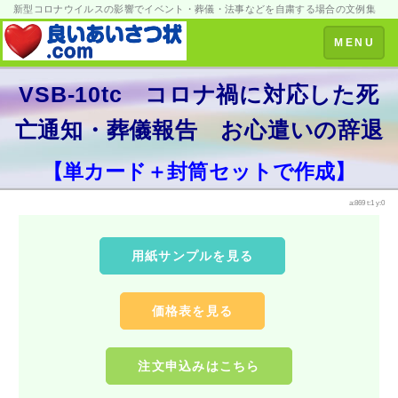
新型コロナウイルスの影響でイベント・葬儀・法事などを自粛する場合の文例集
Toggle
MENU
navigation
VSB-10tc コロナ禍に対応した死
亡通知・葬儀報告 お心遣いの辞退
【単カード＋封筒セットで作成】
a:869 t:1 y:0
用紙サンプルを見る
価格表を見る
注文申込みはこちら