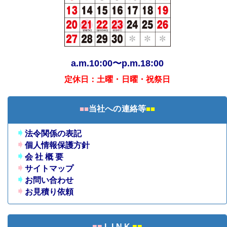
a.m.10:00〜p.m.18:00
定休日：土曜・日曜・祝祭日
■■
当社への連絡等
■■
➧
法令関係の表記
➧
個人情報保護方針
➧
会 社 概 要
➧
サイトマップ
➧
お問い合わせ
➧
お見積り依頼
■■
L I N K
■■