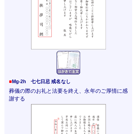
■
Mg-2h 七七日忌 戒名なし
葬儀の際のお礼と法要を終え、永年のご厚情に感
謝する