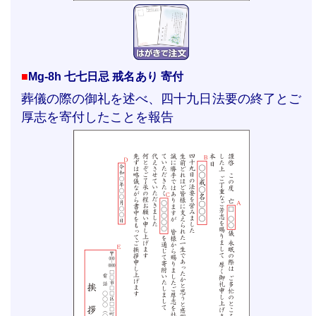
■
Mg-8h 七七日忌 戒名あり 寄付
葬儀の際の御礼を述べ、四十九日法要の終了とご
厚志を寄付したことを報告