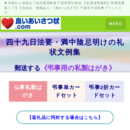
▶印刷から投函まで自社処理▶校了翌営業日発送 【全国送料無料】挨拶状通
販１７年【自由文・推敲あり・1枚から注文可】千葉市中央区▶プリントピ
ア
Toggle
MENU
navigation
四十九日法要・満中陰忌明けの礼
状文例集
《弔事用の私製はがき》
郵送する
仏事私製は
弔事単カー
弔事2折カー
がき
ドセット
ドセット
【返礼品に同封する場合はこちら】