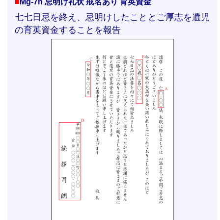
■
Mg-7h 忌明け礼状 戒名あり 育英資金
七七日忌を終え、忌明けしたこととご厚志を遺児
の育英資金することを報告