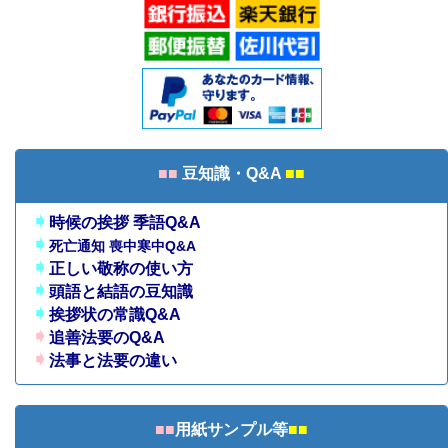
■■
豆知識・Q&A
■■
➧
時候の挨拶 季語Q&A
➧
死亡通知 喪中寒中Q&A
➧
正しい敬称の使い方
➧
頭語と結語の豆知識
➧
挨拶状の常識Q&A
➧
追善法要のQ&A
➧
法事と法要の違い
■■
用紙サンプル等
■■