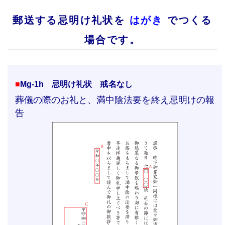
郵送する忌明け礼状を
はがき
でつくる
場合です。
■
Mg-1h 忌明け礼状 戒名なし
葬儀の際のお礼と、満中陰法要を終え忌明けの報
告