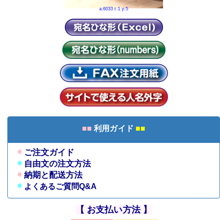
a:6033 t:1 y:5
■■
利用ガイド
■■
➧
ご注文ガイド
➧
自由文の注文方法
➧
納期と配送方法
➧
よくあるご質問Q&A
【 お支払い方法 】