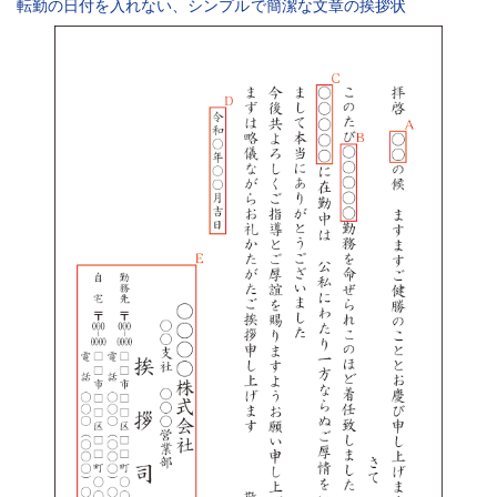
転勤の日付を入れない、シンプルで簡潔な文章の挨拶状