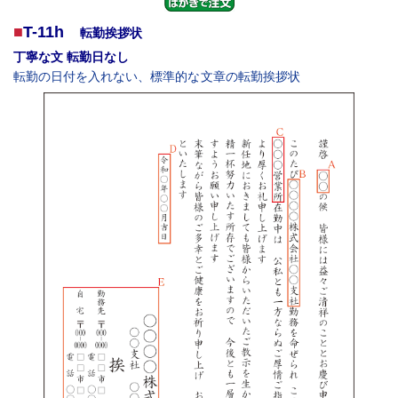
■
T-11h
転勤挨拶状
丁寧な文 転勤日なし
転勤の日付を入れない、標準的な文章の転勤挨拶状