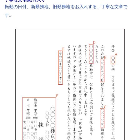
転勤の日付、新勤務地、旧勤務地をお入れする、丁寧な文章で
す。