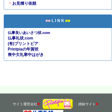
➧
お見積り依頼
■■
L I N K
■■
仏事良いあいさつ状.com
仏事礼状.com
(有)プリントピア
Printpiaの年賀状
喪中欠礼寒中はがき
・
サイト運営会社
▶
姉妹サイト
▶