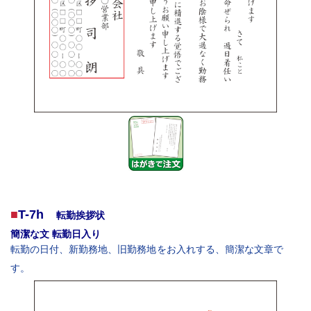
■
T-7h
転勤挨拶状
簡潔な文 転勤日入り
転勤の日付、新勤務地、旧勤務地をお入れする、簡潔な文章で
す。