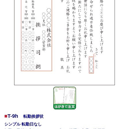
■
T-9h
転勤挨拶状
シンプル 転勤日なし